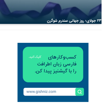
۲۳ جولای؛ روز جهانی سندرم شوگرن