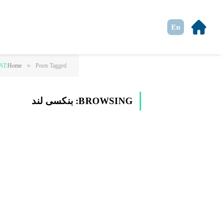
En
»
Posts Tagged "بنکسی لند"
Home
AT:
BROWSING:
بنکسی لند