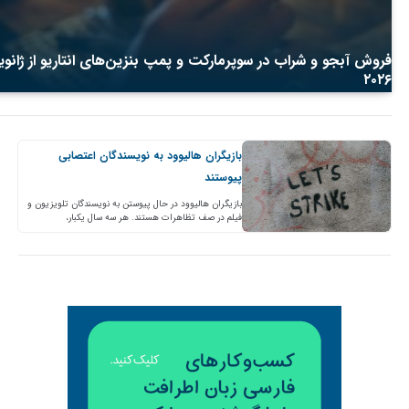
فروش آبجو و شراب در سوپرمارکت و پمپ بنزین‌های انتاریو از ژانوی
۲۰۲۶
بازیگران هالیوود به نویسندگان اعتصابی
پیوستند
بازیگران هالیوود در حال پیوستن به نویسندگان تلویزیون و
فیلم در صف تظاهرات هستند. هر سه سال یکبار،
اتحادیه‌های مختلف صنعت سرگرمی بر سر قراردادهای
جدید…