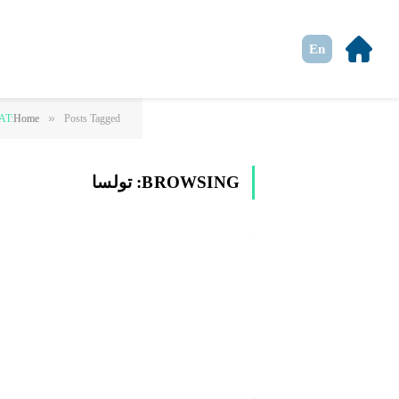
En
»
Posts Tagged "تولسا"
Home
AT:
BROWSING:
تولسا