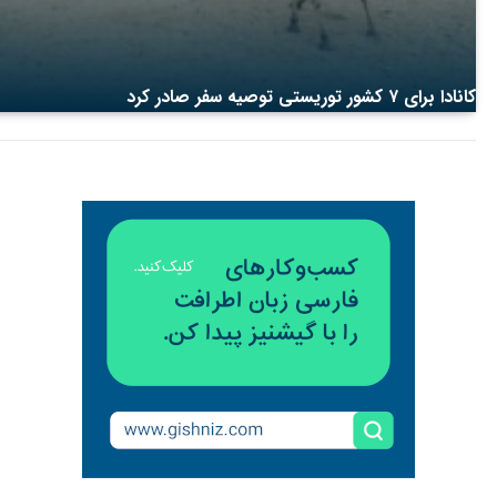
کانادا برای ۷ کشور توریستی توصیه سفر صادر کرد