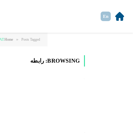
En
»
Posts Tagged "رابطه"
Home
AT:
BROWSING:
رابطه