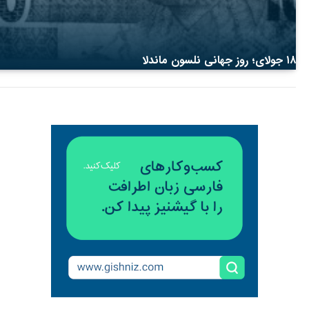
۱۸ جولای؛ روز جهانی نلسون ماندلا