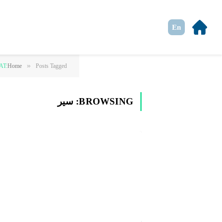
En
»
Posts Tagged "سیر"
Home
AT:
BROWSING:
سیر