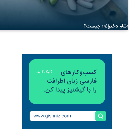
«شام دخترانه» چیست؟