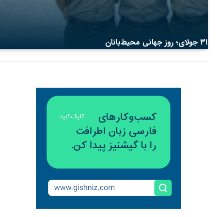
۳۱ جولای؛ روز جهانی محیط‌بانان