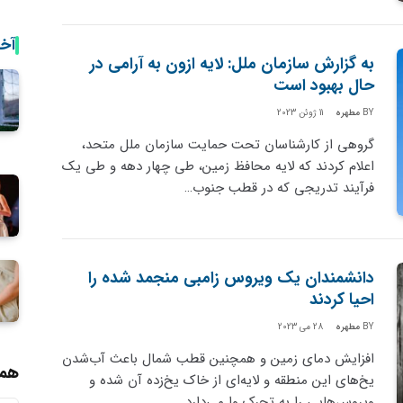
آخ
به گزارش سازمان ملل: لایه ازون به آرامی در
حال بهبود است
BY
مطهره
11 ژوئن 2023
گروهی از کارشناسان تحت حمایت سازمان ملل متحد،
اعلام کردند که لایه محافظ زمین، طی چهار دهه و طی یک
فرآیند تدریجی که در قطب جنوب…
دانشمندان یک ویروس زامبی منجمد شده را
احیا کردند
BY
مطهره
28 می 2023
افزایش دمای زمین و همچنین قطب شمال باعث آب‌شدن
همر
یخ‌های این منطقه و لایه‌ای از خاک یخ‌زده آن شده و
ویروس‌هایی را به تحرک وا می‌دارد…