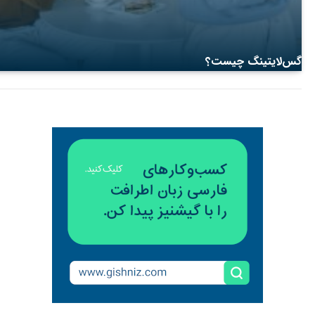
گس‌لایتینگ چیست؟