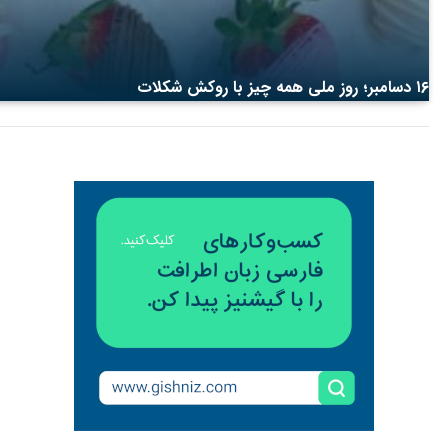
۱۶ دسامبر؛ روز ملی همه چیز با روکش شکلات