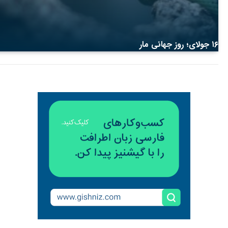
۱۶ جولای؛ روز جهانی مار