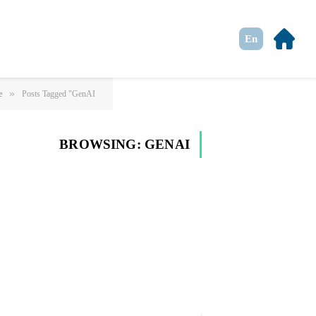
En
»
e
Posts Tagged "GenAI"
BROWSING:
GENAI