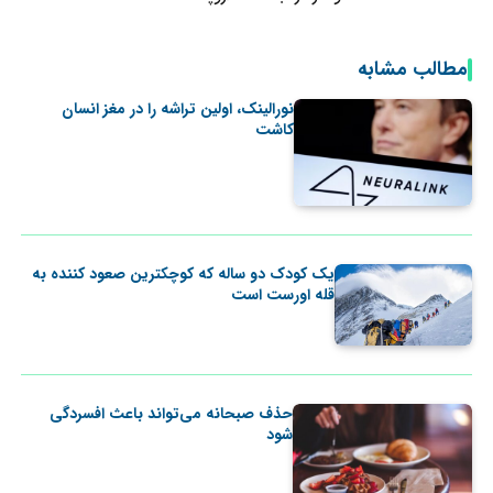
مطالب مشابه
نورالینک، اولین تراشه را در مغز انسان
کاشت
یک کودک دو ساله که کوچکترین صعود کننده به
قله اورست است
حذف صبحانه می‌تواند باعث افسردگی
‌شود