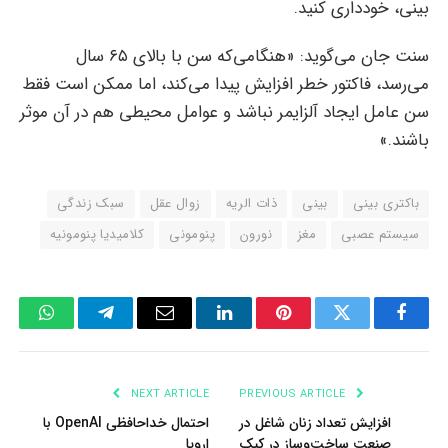
بینی، خودداری کنید.
سنت جان می‌گوید: «هنگامی‌که سن با بالای ۶۵ سال
می‌رسد، فاکتور خطر افزایش پیدا می‌کند، اما ممکن است فقط
سن عامل ایجاد آلزایمر نباشد و عوامل محیطی هم در آن موثر
باشند.»
باکتری بینی
بینی
ذات الریه
زوال عقل
سبک زندگی
سیستم عصبی
مغز
نورون
پنومونی
کلامیدیا پنومونیه
tsApp
Telegram
Email
LinkedIn
Pinterest
Twitter
Facebook
NEXT ARTICLE
PREVIOUS ARTICLE
افزایش تعداد زنان شاغل در
احتمال خداحافظی OpenAI با
صنعت ساخت‌وساز در کبک
اروپا