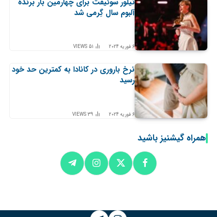
تیلور سوئیفت برای چهارمین بار برنده
آلبوم سال گِرمی شد
6 فوریه 2024
51
VIEWS
نرخ باروری در کانادا به کمترین حد خود
رسید
6 فوریه 2024
39
VIEWS
همراه گیشنیز باشید