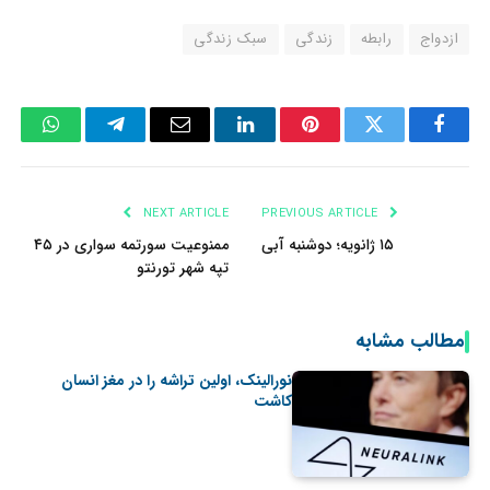
ازدواج
رابطه
زندگی
سبک زندگی
tsApp
Telegram
Email
LinkedIn
Pinterest
Twitter
Facebook
NEXT ARTICLE
PREVIOUS ARTICLE
۱۵ ژانویه؛ دوشنبه آبی
ممنوعیت سورتمه سواری در ۴۵
تپه شهر تورنتو
مطالب مشابه
نورالینک، اولین تراشه را در مغز انسان
کاشت