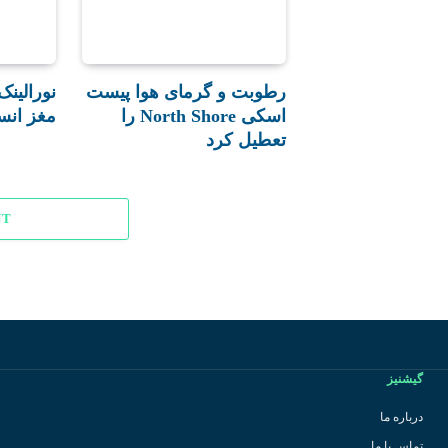
رطوبت و گرمای هوا پیست
نورالینک
اسکی North Shore را
مغز ان
تعطیل کرد
NT
گیشنیز
درباره ما
تماس با ما