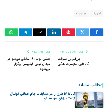
آمریکا
مهاجرت
tsApp
Telegram
Email
LinkedIn
Pinterest
Twitter
Facebook
NEXT ARTICLE
PREVIOUS ARTICLE
بزرگترین سرقت
جشن تولد ۱۹۰ سالگی تورنتو در
کانادایی تجهیزات هاکی
میدان نیتن فیلیپس برگزار
می‌شود
مطالب مشابه
کانادا ۱۳ بازی را در مسابقات جام جهانی فوتبال
۲۰۲۶ میزبان خواهد کرد