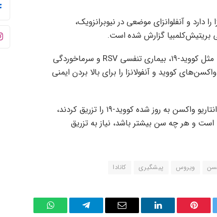
زا را دارد و آنفلوانزای موضعی در نیوبرانزویک،
 بریتیش‌کلمبیا گزارش شده است.
علائم سرفه و تب در بیماری‌های تنفسی مثل کووید-۱۹، بیماری تنفسی RSV و سرماخوردگی
سن‌های کووید و آنفولانزا را برای بالا بردن ایمنی
امسال در حدود ۱/۸ میلیون نفر از مردم انتاریو واکسن به روز شده کووید-۱۹ را تزریق کردند،
ط است و هر چه سن بیشتر باشد، نیاز به تزریق
سن
ویروس
پیشگیری
کانادا
WhatsApp
Telegram
Email
LinkedIn
Pinterest
Twi