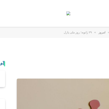
»
امروز
٢٩ ژانویه؛ روز ملی پازل
آخ