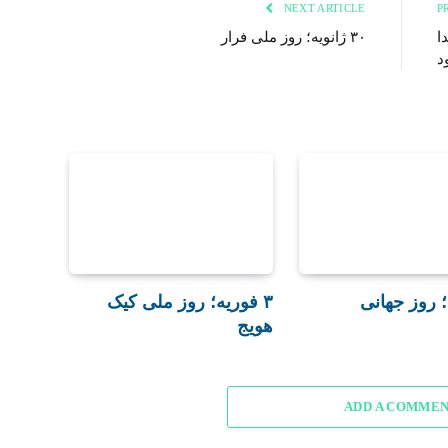
NEXT ARTICLE
پیدا
٣٠ ژانویه؛ روز ملی فرار
د
؛ روز جهانی
٣ فوریه؛ روز ملی کیک
هویج
ADD A COMME