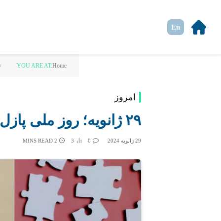
En
»
YOU ARE AT:
Home
امروز
٢٩ ژانویه؛ روز ملی پازل
29 ژانویه 2024
0
3
2 MINS READ