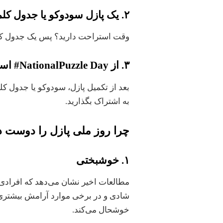
٢. یک پازل سودوکو یا جدول کلمات متقاطع را کامل کنید
وقت استراحت دارید؟ پس یک جدول کلم
٣. از NationalPuzzle Day# استفاده کنید
به اشتراک بگذارید.
چرا روز ملی پازل را دوست د
١. خوشبختی
مطالعات اخیر نشان می‌دهد که افرادی 
شادی و در برخی موارد آرامش بیشتری د
خوشحال می‌کند.