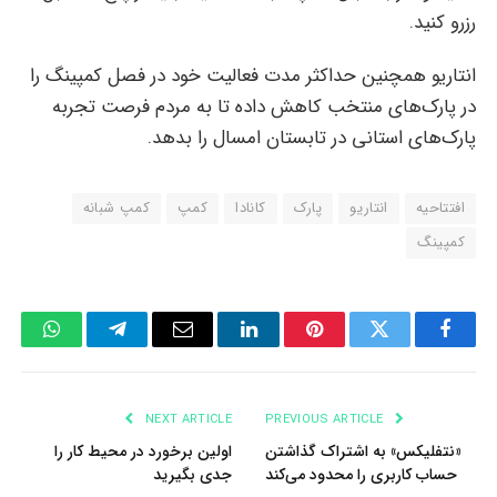
رزرو کنید.
انتاریو همچنین حداکثر مدت فعالیت خود در فصل کمپینگ را
در پارک‌های منتخب کاهش داده تا به مردم فرصت تجربه
پارک‌های استانی در تابستان امسال را بدهد.
افتتاحیه
انتاریو
پارک
کانادا
کمپ
کمپ شبانه
کمپینگ
tsApp
Telegram
Email
LinkedIn
Pinterest
Twitter
Facebook
NEXT ARTICLE
PREVIOUS ARTICLE
«نتفلیکس» به اشتراک گذاشتن
اولین برخورد در محیط کار را
حساب کاربری را محدود می‌کند
جدی بگیرید