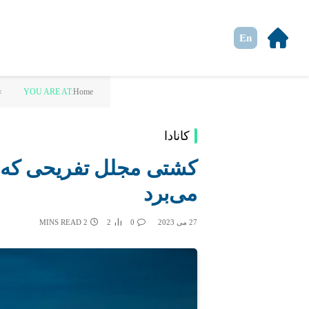
En
»
YOU ARE AT:
Home
کانادا
کشتی مجلل تفریحی که شما
می‌برد
27 می 2023
0
2
2 MINS READ